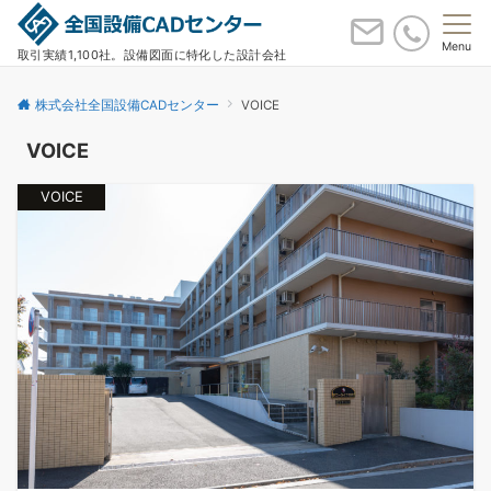
Menu
取引実績1,100社。設備図面に特化した設計会社
株式会社全国設備CADセンター
VOICE
VOICE
VOICE