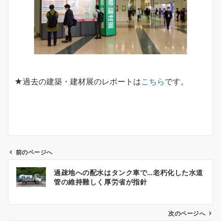
★過去の建築・建材展のレポートは
こちら
です。
前のページへ
投
過疎地への配水はタンク車で…老朽化した水道
稿
管の維持難しく厚労省が指針
ナ
ビ
ゲ
次のページへ