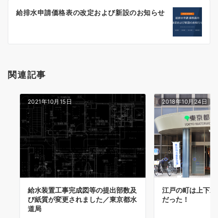
ー
給排水申請価格表の改定および新設のお知らせ
シ
ョ
ン
関連記事
2021年10月15日
2018年10月24日
江戸の町は上下水
給水装置工事完成図等の提出部数及
だった！
び紙質が変更されました／東京都水
道局